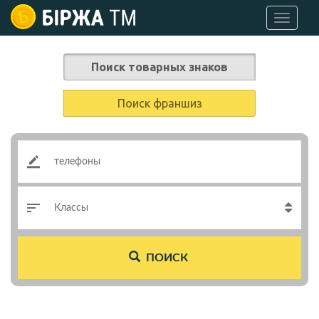
Перейти
к
основному
содержанию
Поиск товарных знаков
Поиск франшиз
Ключевое
слово
Классы
ПОИСК