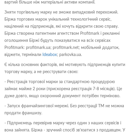
вартий більше ніж матеріальні активи компанії.
Зняти торгівельну марку не зможе випадковий перехожий.
Біржа торгових марок унікальний технологічний сервіс,
націлений на підприємців, які хочуть відкрити свою справу.
Біржа створена патентним агентством Profitmark і рекламні
оголошення Біржі будуть показуватися на всіх сервісах
Profitmark: profitmark.ua; profitmark.net; мобільний додаток,
віджети, термінали
Ideabox
; parkovka.ua.
Є кілька основних факторів, які мотивують підприємців купити
торгову марку, а не реєструвати свою:
- Реєстрація торгової марки за стандартною процедурою
займає майже 2 роки (прискорена реєстрація 7-8 місяців). Це
дуже довго, якщо охоронний документ потрібен терміново.
- Запуск франчайзингової мережі. Без реєстрації ТМ не можна
продати франшизу.
- Підприємець перевірив марку через один з наших сервісів і
вона зайнята. Біржа - зручний спосіб зв'язатися з продавцем. У