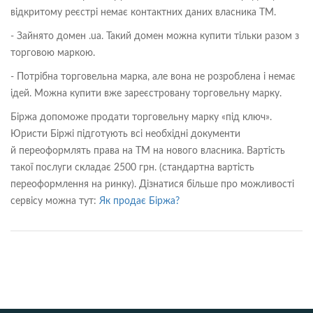
відкритому реєстрі немає контактних даних власника ТМ.
- Зайнято домен .ua. Такий домен можна купити тільки разом з
торговою маркою.
- Потрібна торговельна марка, але вона не розроблена і немає
ідей. Можна купити вже зареєстровану торговельну марку.
Біржа допоможе продати торговельну марку «під ключ».
Юристи Біржі підготують всі необхідні документи
й переоформлять права на ТМ на нового власника. Вартість
такої послуги складає 2500 грн. (стандартна вартість
переоформлення на ринку). Дізнатися більше про можливості
сервісу можна тут:
Як продає Біржа?