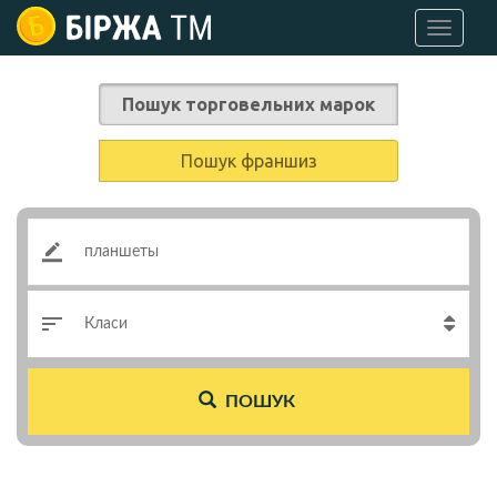
Перейти
до
основного
вмісту
Пошук торговельних марок
Пошук франшиз
Ключове
слово
Класи
ПОШУК