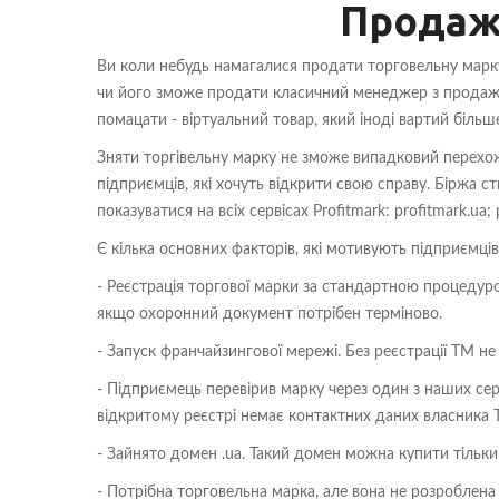
Продаж
Ви коли небудь намагалися продати торговельну марку
чи його зможе продати класичний менеджер з продажу 
помацати - віртуальний товар, який іноді вартий більше
Зняти торгівельну марку не зможе випадковий перехож
підприємців, які хочуть відкрити свою справу. Біржа с
показуватися на всіх сервісах Profitmark: profitmark.ua
Є кілька основних факторів, які мотивують підприємців
- Реєстрація торгової марки за стандартною процедуро
якщо охоронний документ потрібен терміново.
- Запуск франчайзингової мережі. Без реєстрації ТМ 
- Підприємець перевірив марку через один з наших серві
відкритому реєстрі немає контактних даних власника 
- Зайнято домен .ua. Такий домен можна купити тільк
- Потрібна торговельна марка, але вона не розроблена