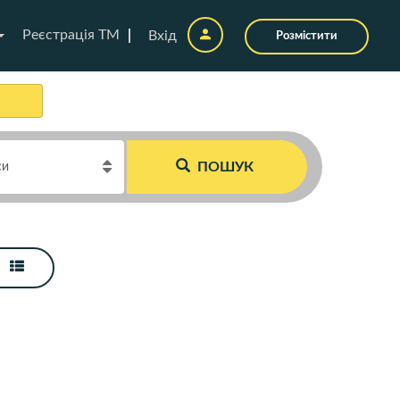
Реєстрація ТМ
Вхід
Розмістити
ПОШУК
си