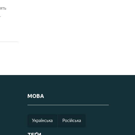
ять
.
МОВА
Українська
Російська
ТЕҐИ