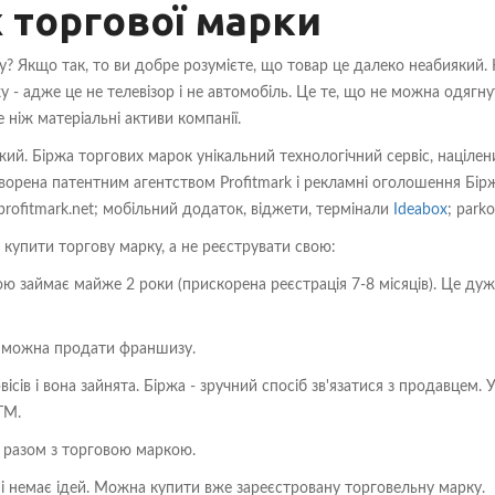
 торгової марки
? Якщо так, то ви добре розумієте, що товар це далеко неабиякий.
- адже це не телевізор і не автомобіль. Це те, що не можна одягну
 ніж матеріальні активи компанії.
ий. Біржа торгових марок унікальний технологічний сервіс, націлен
творена патентним агентством Profitmark і рекламні оголошення Бір
; profitmark.net; мобільний додаток, віджети, термінали
Ideabox
; parko
 купити торгову марку, а не реєструвати свою:
ю займає майже 2 роки (прискорена реєстрація 7-8 місяців). Це дуж
не можна продати франшизу.
сів і вона зайнята. Біржа - зручний спосіб зв'язатися з продавцем. 
ТМ.
и разом з торговою маркою.
 і немає ідей. Можна купити вже зареєстровану торговельну марку.