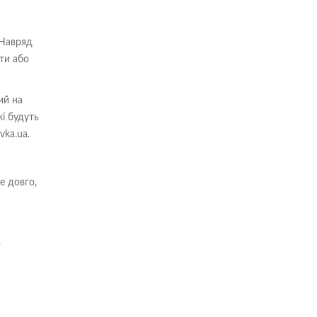
 Навряд
ти або
ий на
жі будуть
vka.ua.
е довго,
У