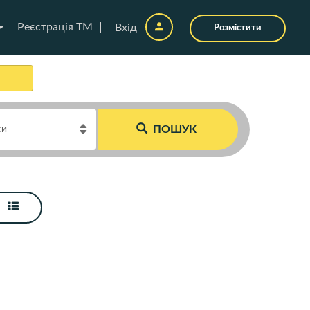
Реєстрація ТМ
Вхід
Розмістити
ПОШУК
си