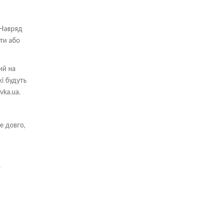
 Навряд
ти або
ий на
жі будуть
vka.ua.
е довго,
У