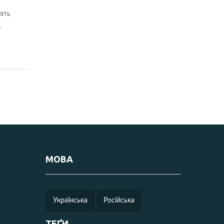
ять
.
МОВА
Українська
Російська
ТЕҐИ