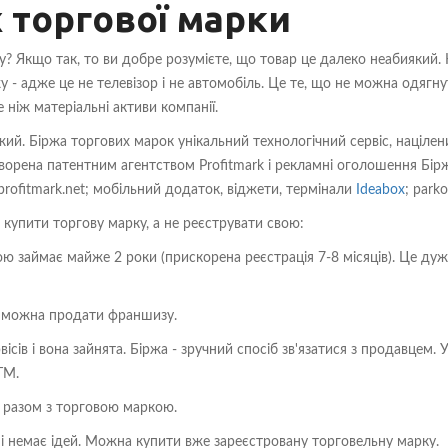
 торгової марки
? Якщо так, то ви добре розумієте, що товар це далеко неабиякий.
- адже це не телевізор і не автомобіль. Це те, що не можна одягну
 ніж матеріальні активи компанії.
ий. Біржа торгових марок унікальний технологічний сервіс, націлен
творена патентним агентством Profitmark і рекламні оголошення Бір
; profitmark.net; мобільний додаток, віджети, термінали
Ideabox
; parko
 купити торгову марку, а не реєструвати свою:
ю займає майже 2 роки (прискорена реєстрація 7-8 місяців). Це дуж
не можна продати франшизу.
сів і вона зайнята. Біржа - зручний спосіб зв'язатися з продавцем. 
ТМ.
и разом з торговою маркою.
 і немає ідей. Можна купити вже зареєстровану торговельну марку.