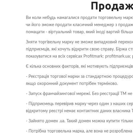
Продаж
Ви коли небудь намагалися продати торговельну марку
чи його зможе продати класичний менеджер з продажу 
помацати - віртуальний товар, який іноді вартий більше
Зняти торгівельну марку не зможе випадковий перехож
підприємців, які хочуть відкрити свою справу. Біржа с
показуватися на всіх сервісах Profitmark: profitmark.ua
Є кілька основних факторів, які мотивують підприємців
- Реєстрація торгової марки за стандартною процедуро
якщо охоронний документ потрібен терміново.
- Запуск франчайзингової мережі. Без реєстрації ТМ 
- Підприємець перевірив марку через один з наших серві
відкритому реєстрі немає контактних даних власника 
- Зайнято домен .ua. Такий домен можна купити тільк
- Потрібна торговельна марка, але вона не розроблена